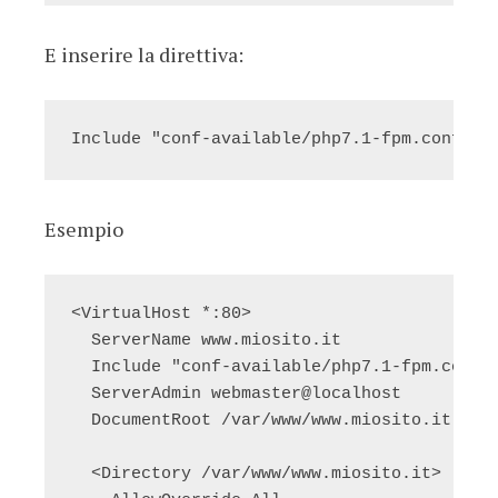
E inserire la direttiva:
Include "conf-available/php7.1-fpm.conf"
Esempio
<VirtualHost *:80>

  ServerName www.miosito.it

  Include "conf-available/php7.1-fpm.conf"

  ServerAdmin webmaster@localhost

  DocumentRoot /var/www/www.miosito.it

  <Directory /var/www/www.miosito.it>
