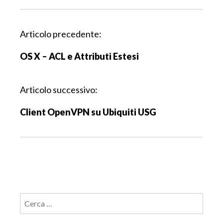
N
Articolo precedente:
a
OS X – ACL e Attributi Estesi
v
i
g
Articolo successivo:
a
Client OpenVPN su Ubiquiti USG
z
i
o
n
e
a
r
Ricerca
t
per:
i