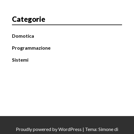
c
o
Categorie
l
o
Domotica
Programmazione
Sistemi
Proudly powered by
WordPress
|
Tema: Simone di